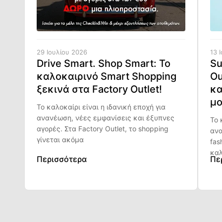
29 Ιουλίου 2026
13 
Drive Smart. Shop Smart: Το
Su
καλοκαιρινό Smart Shopping
Ou
ξεκινά στα Factory Outlet!
κα
μο
Το καλοκαίρι είναι η ιδανική εποχή για
ανανέωση, νέες εμφανίσεις και έξυπνες
Το 
αγορές. Στα Factory Outlet, το shopping
ανα
γίνεται ακόμα
fas
καλ
Περισσότερα
Πε