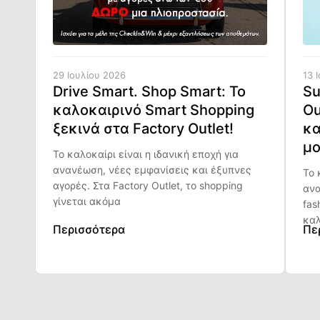
29 Ιουλίου 2026
13 
Drive Smart. Shop Smart: Το
Su
καλοκαιρινό Smart Shopping
Ou
ξεκινά στα Factory Outlet!
κα
μο
Το καλοκαίρι είναι η ιδανική εποχή για
ανανέωση, νέες εμφανίσεις και έξυπνες
Το 
αγορές. Στα Factory Outlet, το shopping
ανα
γίνεται ακόμα
fas
καλ
Περισσότερα
Πε