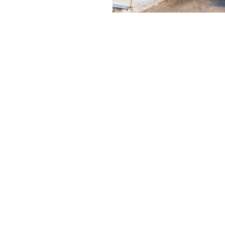
figer,
Calvin
y & Green
ει να είναι και