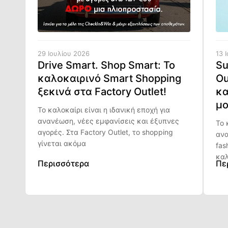
29 Ιουλίου 2026
13 
Drive Smart. Shop Smart: Το
Su
καλοκαιρινό Smart Shopping
Ou
ξεκινά στα Factory Outlet!
κα
μο
Το καλοκαίρι είναι η ιδανική εποχή για
ανανέωση, νέες εμφανίσεις και έξυπνες
Το 
αγορές. Στα Factory Outlet, το shopping
ανα
γίνεται ακόμα
fas
καλ
Περισσότερα
Πε