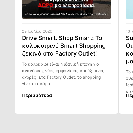
29 Ιουλίου 2026
13 
Drive Smart. Shop Smart: Το
Su
καλοκαιρινό Smart Shopping
Ou
ξεκινά στα Factory Outlet!
κα
μο
Το καλοκαίρι είναι η ιδανική εποχή για
ανανέωση, νέες εμφανίσεις και έξυπνες
Το 
αγορές. Στα Factory Outlet, το shopping
ανα
γίνεται ακόμα
fas
καλ
Περισσότερα
Πε