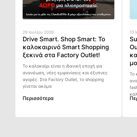
29 Ιουλίου 2026
13 
Drive Smart. Shop Smart: Το
Su
καλοκαιρινό Smart Shopping
Ou
ξεκινά στα Factory Outlet!
κα
μο
Το καλοκαίρι είναι η ιδανική εποχή για
ανανέωση, νέες εμφανίσεις και έξυπνες
Το 
αγορές. Στα Factory Outlet, το shopping
ανα
γίνεται ακόμα
fas
καλ
Περισσότερα
Πε