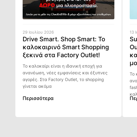
29 Ιουλίου 2026
13 
Drive Smart. Shop Smart: Το
Su
καλοκαιρινό Smart Shopping
Ou
ξεκινά στα Factory Outlet!
κα
μο
Το καλοκαίρι είναι η ιδανική εποχή για
ανανέωση, νέες εμφανίσεις και έξυπνες
Το 
αγορές. Στα Factory Outlet, το shopping
ανα
γίνεται ακόμα
fas
καλ
Περισσότερα
Πε