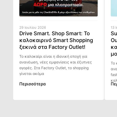
29 Ιουλίου 2026
13 
Drive Smart. Shop Smart: Το
Su
καλοκαιρινό Smart Shopping
Ou
ξεκινά στα Factory Outlet!
κα
μο
Το καλοκαίρι είναι η ιδανική εποχή για
ανανέωση, νέες εμφανίσεις και έξυπνες
Το 
αγορές. Στα Factory Outlet, το shopping
ανα
γίνεται ακόμα
fas
καλ
Περισσότερα
Πε