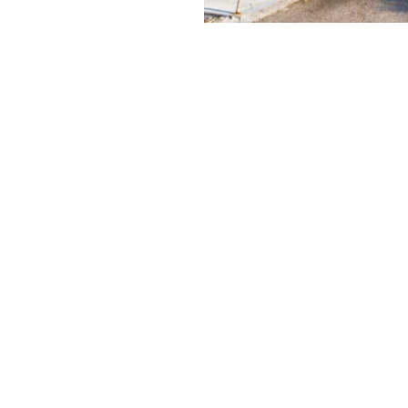
figer,
Calvin
y & Green
ει να είναι και