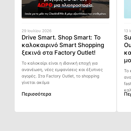
29 Ιουλίου 2026
13 
Drive Smart. Shop Smart: Το
Su
καλοκαιρινό Smart Shopping
Ou
ξεκινά στα Factory Outlet!
κα
μο
Το καλοκαίρι είναι η ιδανική εποχή για
ανανέωση, νέες εμφανίσεις και έξυπνες
Το 
αγορές. Στα Factory Outlet, το shopping
ανα
γίνεται ακόμα
fas
καλ
Περισσότερα
Πε