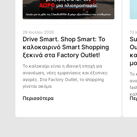
29 Ιουλίου 2026
13 
Drive Smart. Shop Smart: Το
Su
καλοκαιρινό Smart Shopping
Ou
ξεκινά στα Factory Outlet!
κα
μο
Το καλοκαίρι είναι η ιδανική εποχή για
ανανέωση, νέες εμφανίσεις και έξυπνες
Το 
αγορές. Στα Factory Outlet, το shopping
ανα
γίνεται ακόμα
fas
καλ
Περισσότερα
Πε