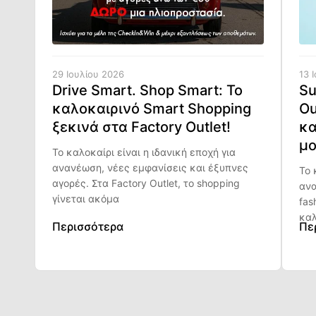
29 Ιουλίου 2026
13 
Drive Smart. Shop Smart: Το
Su
καλοκαιρινό Smart Shopping
Ou
ξεκινά στα Factory Outlet!
κα
μο
Το καλοκαίρι είναι η ιδανική εποχή για
ανανέωση, νέες εμφανίσεις και έξυπνες
Το 
αγορές. Στα Factory Outlet, το shopping
ανα
γίνεται ακόμα
fas
καλ
Περισσότερα
Πε