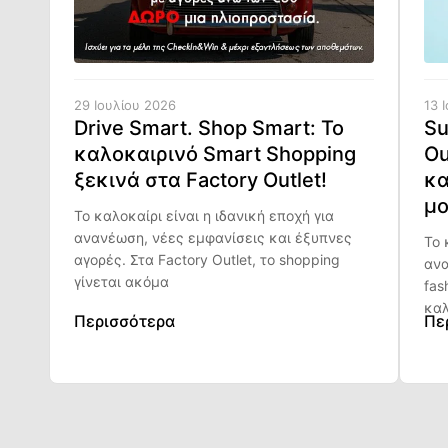
29 Ιουλίου 2026
13 
Drive Smart. Shop Smart: Το
Su
καλοκαιρινό Smart Shopping
Ou
ξεκινά στα Factory Outlet!
κα
μο
Το καλοκαίρι είναι η ιδανική εποχή για
ανανέωση, νέες εμφανίσεις και έξυπνες
Το 
αγορές. Στα Factory Outlet, το shopping
ανα
γίνεται ακόμα
fas
καλ
Περισσότερα
Πε