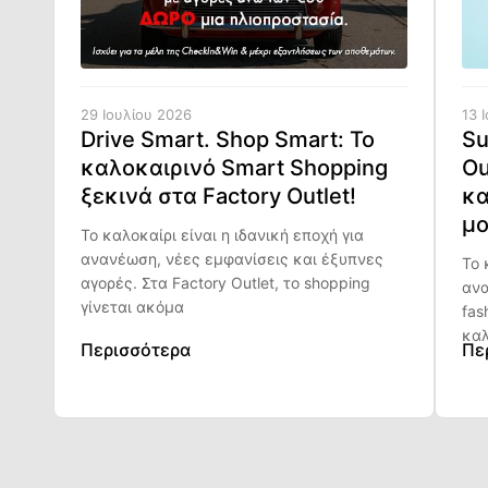
29 Ιουλίου 2026
13 
Drive Smart. Shop Smart: Το
Su
καλοκαιρινό Smart Shopping
Ou
ξεκινά στα Factory Outlet!
κα
μο
Το καλοκαίρι είναι η ιδανική εποχή για
ανανέωση, νέες εμφανίσεις και έξυπνες
Το 
αγορές. Στα Factory Outlet, το shopping
ανα
γίνεται ακόμα
fas
καλ
Περισσότερα
Πε