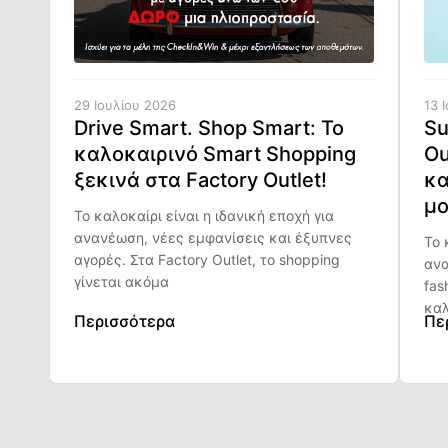
29 Ιουλίου 2026
13 
Drive Smart. Shop Smart: Το
Su
καλοκαιρινό Smart Shopping
Ou
ξεκινά στα Factory Outlet!
κα
μο
Το καλοκαίρι είναι η ιδανική εποχή για
ανανέωση, νέες εμφανίσεις και έξυπνες
Το 
αγορές. Στα Factory Outlet, το shopping
ανα
γίνεται ακόμα
fas
καλ
Περισσότερα
Πε