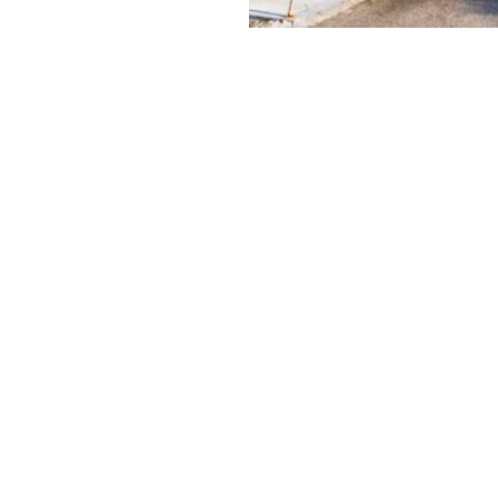
figer,
Calvin
y & Green
ει να είναι και