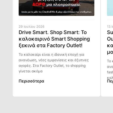
29 Ιουλίου 2026
13 
Drive Smart. Shop Smart: Το
Su
καλοκαιρινό Smart Shopping
Ou
ξεκινά στα Factory Outlet!
κα
μο
Το καλοκαίρι είναι η ιδανική εποχή για
ανανέωση, νέες εμφανίσεις και έξυπνες
Το 
αγορές. Στα Factory Outlet, το shopping
ανα
γίνεται ακόμα
fas
καλ
Περισσότερα
Πε