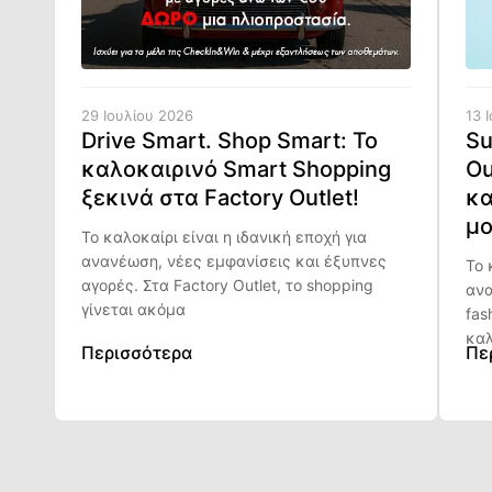
29 Ιουλίου 2026
13 
Drive Smart. Shop Smart: Το
Su
καλοκαιρινό Smart Shopping
Ou
ξεκινά στα Factory Outlet!
κα
μο
Το καλοκαίρι είναι η ιδανική εποχή για
ανανέωση, νέες εμφανίσεις και έξυπνες
Το 
αγορές. Στα Factory Outlet, το shopping
ανα
γίνεται ακόμα
fas
καλ
Περισσότερα
Πε