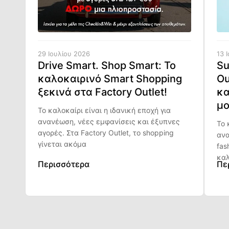
29 Ιουλίου 2026
13 
Drive Smart. Shop Smart: Το
Su
καλοκαιρινό Smart Shopping
Ou
ξεκινά στα Factory Outlet!
κα
μο
Το καλοκαίρι είναι η ιδανική εποχή για
ανανέωση, νέες εμφανίσεις και έξυπνες
Το 
αγορές. Στα Factory Outlet, το shopping
ανα
γίνεται ακόμα
fas
καλ
Περισσότερα
Πε