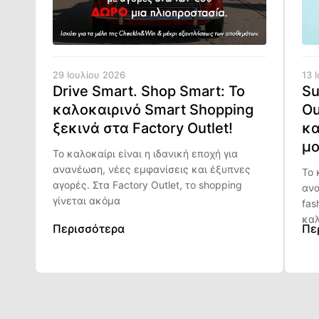
29 Ιουλίου 2026
13 
Drive Smart. Shop Smart: Το
Su
καλοκαιρινό Smart Shopping
Ou
ξεκινά στα Factory Outlet!
κα
μο
Το καλοκαίρι είναι η ιδανική εποχή για
ανανέωση, νέες εμφανίσεις και έξυπνες
Το 
αγορές. Στα Factory Outlet, το shopping
ανα
γίνεται ακόμα
fas
καλ
Περισσότερα
Πε