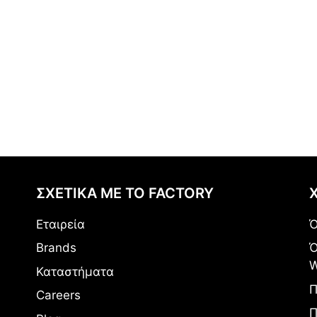
📅Τρίτη 23/06 – Σάββατο 27/06
⏰10:00 – 20:00
📍Factory Outlet Αγ. Στεφάνου
22ο χλμ Ε.Ο. Αθηνών – Λαμίας, Αγ. Σ
💳 Δυνατότητα πληρωμής με πιστωτική
Μην περιμένεις! Οι μεγαλύτερες ευκ
ΣΧΕΤΙΚΑ ΜΕ ΤΟ FACTORY
Εταιρεία
Ό
Brands
Ό
W
Καταστήματα
Π
Careers
Π