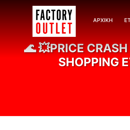
Μετάβαση
σε
περιεχόμενο
ΑΡΧΙΚΉ
ΕΤ
🌊 💥PRICE CRASH
SHOPPING E