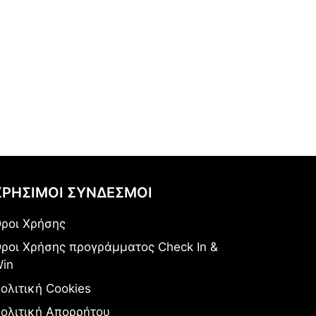
τέφανος
 κάρτα και άτοκες δόσεις.
αιρίες μένουν για λίγο
!
ΧΡΗΣΙΜΟΙ ΣΥΝΔΕΣΜΟΙ
ροι Χρήσης
ροι Χρήσης προγράμματος Check In &
in
ολιτική Cookies
ολιτική Απορρήτου