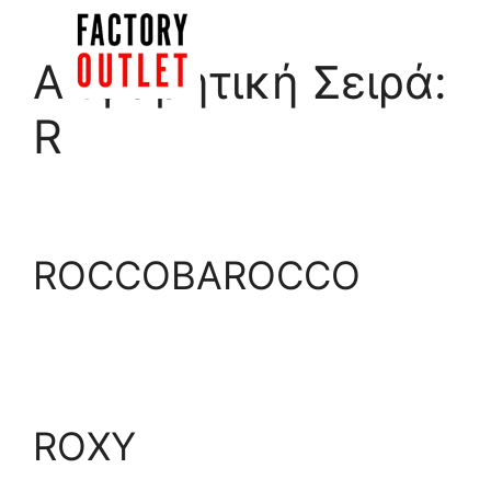
Μετάβαση
σε
Menu
Αλφαβητική Σειρά:
περιεχόμενο
R
ROCCOBAROCCO
ROXY