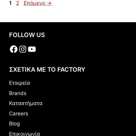
Σελίδα
Σελίδα
1
2
Επόμενο
→
FOLLOW US
Facebook
Instagram
YouTube
ΣΧΕΤΙΚΑ ΜΕ ΤΟ FACTORY
Εταιρεία
Brands
Καταστήματα
Careers
Blog
Επικοινωνία