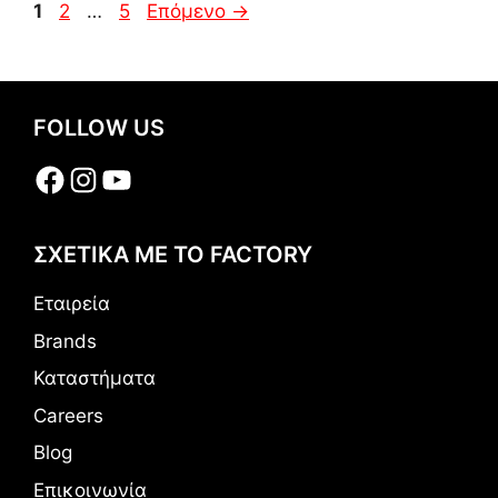
Σελίδα
Σελίδα
Σελίδα
1
2
…
5
Επόμενο
→
FOLLOW US
Facebook
Instagram
YouTube
ΣΧΕΤΙΚΑ ΜΕ ΤΟ FACTORY
Εταιρεία
Brands
Καταστήματα
Careers
Blog
Επικοινωνία